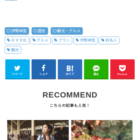
伊勢神宮
歴史
観光・グルメ
おすすめ
グルメ
プラン
伊勢神宮
有名人
観光
ツイート
シェア
はてブ
送る
Pocket
RECOMMEND