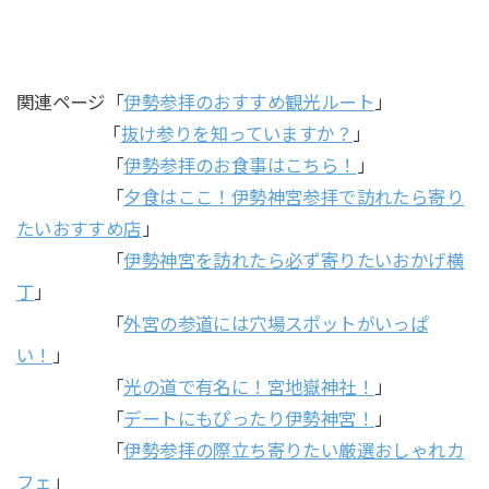
関連ページ「
伊勢参拝のおすすめ観光ルート
」
「
抜け参りを知っていますか？
」
「
伊勢参拝のお食事はこちら！
」
「
夕食はここ！伊勢神宮参拝で訪れたら寄り
たいおすすめ店
」
「
伊勢神宮を訪れたら必ず寄りたいおかげ横
丁
」
「
外宮の参道には穴場スポットがいっぱ
い！
」
「
光の道で有名に！宮地嶽神社！
」
「
デートにもぴったり伊勢神宮！
」
「
伊勢参拝の際立ち寄りたい厳選おしゃれカ
フェ
」