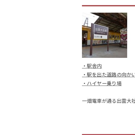
・
駅舎内
・駅を出た道路の向か
・ハイヤー乗り場
一畑電車が通る出雲大