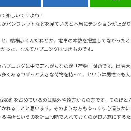
って楽しいですよね！
とかパンフレットなどを見ていると本当にテンションが上がり
ると、結構歩くんだねとか、電車の本数を把握してなかったと
なかった、なんてハプニングはつきものです。
のハプニングに中で忘れがちなのが
です。出雲大
「荷物」問題
も多くある中ずっと大きな荷物を持って、というは男性でも大
の
約8割を占めているのは県外や遠方からの方
です。そのほと
行かれることと思います。そのような方もゆっくり心清らかに
ける場所
というのを計画段階で入れておくのが良い旅にするた