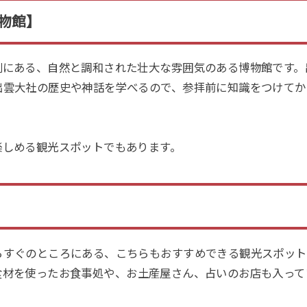
物館】
側にある、自然と調和された壮大な雰囲気のある
博物館
です。
出雲大社の歴史や神話を学べるので、参拝前に知識をつけてか
。
楽しめる観光スポットでもあります。
らすぐのところにある、こちらもおすすめできる観光スポット
食材を使った
お食事
処や、
お土産
屋さん、
占い
のお店も入って