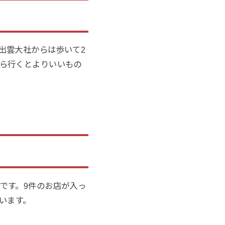
出雲大社からは
歩いて2
ら行くとよりいいもの
です。
9件のお店
が入っ
います。