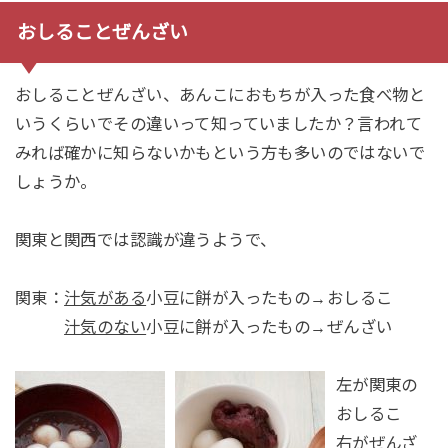
おしることぜんざい
おしることぜんざい、あんこにおもちが入った食べ物と
いうくらいでその違いって知っていましたか？言われて
みれば確かに知らないかもという方も多いのではないで
しょうか。
関東と関西では認識が違うようで、
：
汁気がある
小豆に餅が入ったもの→
おしるこ
関東
汁気のない
小豆に餅が入ったもの→
ぜんざい
左が
関東
の
おしるこ
右が
ぜんざ