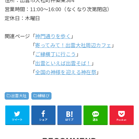
住所
：出雲市大社町杵築東364
営業時間
：11:00～16:00（なくなり次第閉店）
定休日
：木曜日
関連ページ「
神門通りを歩く
」
「
寄ってみて！出雲大社周辺カフェ
」
「
ご縁横丁に行こう
」
「
出雲といえば出雲そば！
」
「
全国の神様を迎える神在祭
」
出雲大社
縁結び
ツイート
シェア
はてブ
送る
Pocket