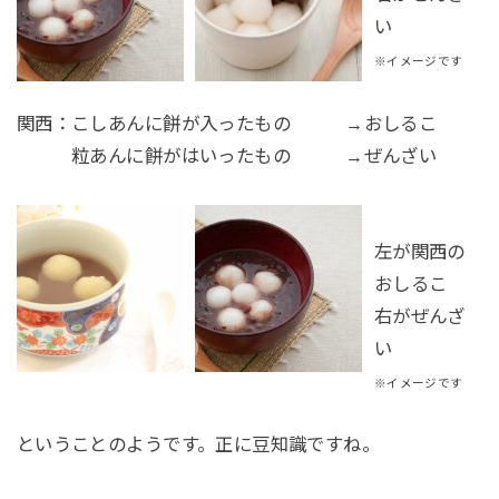
い
※イメージです
関西
：こしあんに餅が入ったもの →
おしるこ
粒あんに餅がはいったもの →
ぜんざい
左が
関西
の
おしるこ
右が
ぜんざ
い
※イメージです
ということのようです。正に豆知識ですね。