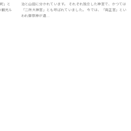
い町」と
治と山田に分かれています。 それぞれ独立した神宮で、かつては
の観光ル
「二所大神宮」とも呼ばれていました。 今では、「両正宮」とい
われ御祭神が違…