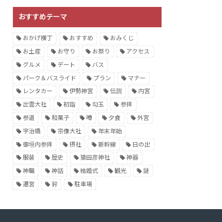
おすすめテーマ
おかげ横丁
おすすめ
おみくじ
お土産
お守り
お祭り
アクセス
グルメ
デート
バス
パーク＆バスライド
プラン
マナー
レンタカー
伊勢神宮
伝説
内宮
出雲大社
初詣
勾玉
参拝
参道
和菓子
噂
夕食
外宮
宇治橋
宗像大社
年末年始
御垣内参拝
摂社
新幹線
日の出
服装
歴史
猿田彦神社
神器
神職
神話
結婚式
観光
謎
遷宮
鈴
駐車場