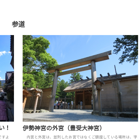
参道
い！
伊勢神宮の外宮（豊受大神宮）
ですよ
内宮と外宮は、並列したお宮ではなくご鎮座している場所は、宇