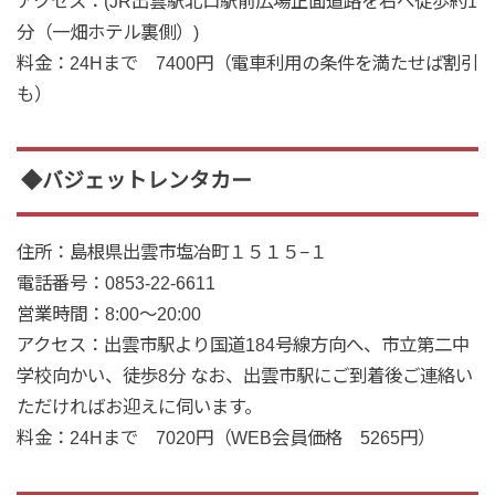
アクセス
：(JR出雲駅北口駅前広場正面道路を右へ徒歩約1
分（一畑ホテル裏側）)
料金
：
24Hまで 7400円
（電車利用の条件を満たせば割引
も）
◆バジェットレンタカー
住所
：島根県出雲市塩冶町１５１５−１
電話番号
：0853-22-6611
営業時間
：8:00～20:00
アクセス
：出雲市駅より国道184号線方向へ、市立第二中
学校向かい、徒歩8分 なお、出雲市駅にご到着後ご連絡い
ただければお迎えに伺います。
料金
：
24Hまで 7020円
（WEB会員価格 5265円）