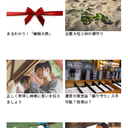
まるわかり！「縁結大祭」
出雲大社と砂の御守り
正しく参拝し神様に思いを伝え
遷宮の限定品「蘇り守り」入手
ましょう
可能？効果は？