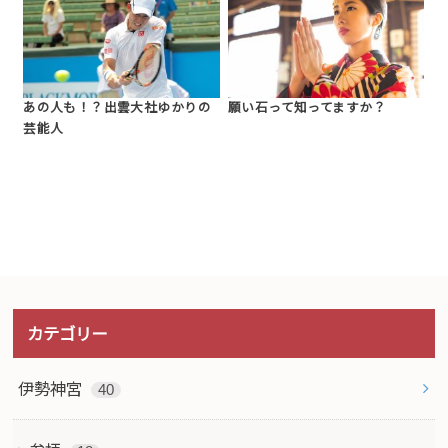
あの人も！？出雲大社ゆかりの
願い石って知ってますか？
芸能人
カテゴリー
伊勢神宮
40