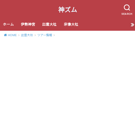
神ズム
SEARCH
ホーム
伊勢神宮
出雲大社
宗像大社
HOME
出雲大社
ツアー情報