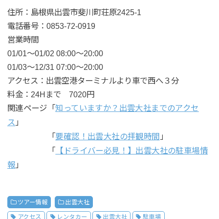
住所
：島根県出雲市斐川町荘原2425-1
電話番号
：0853-72-0919
営業時間
01/01～01/02 08:00～20:00
01/03～12/31 07:00～20:00
アクセス
：出雲空港ターミナルより車で西へ３分
料金
：
24Hまで 7020円
関連ページ「
知っていますか？出雲大社までのアクセ
ス
」
「
要確認！出雲大社の拝観時間
」
「
【ドライバー必見！】出雲大社の駐車場情
報
」
ツアー情報
出雲大社
アクセス
レンタカー
出雲大社
駐車場