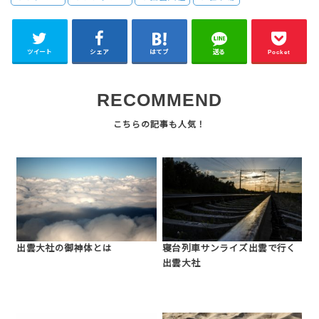
ツイート
シェア
はてブ
送る
Pocket
RECOMMEND
出雲大社の御神体とは
寝台列車サンライズ出雲で行く
出雲大社